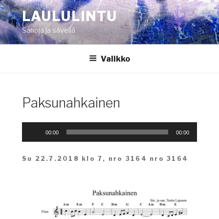
Siirry
LAULULINTU
sisältöön
Sanoja ja säveliä
Valikko
Paksunahkainen
Äänitoistin
00:00
00:00
Su 22.7.2018 klo 7, nro 3164 nro 3164