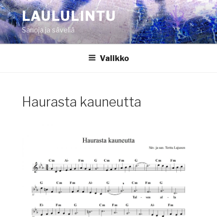
Siirry
LAULULINTU
sisältöön
Sanoja ja säveliä
Valikko
Haurasta kauneutta