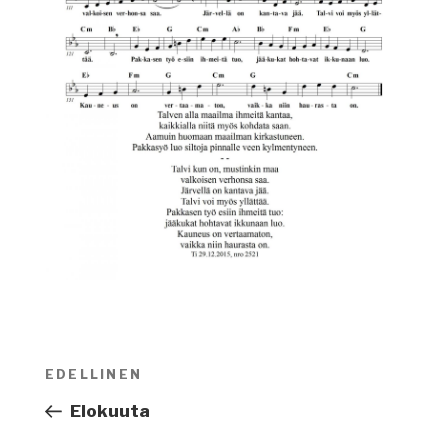
Artikkelien
EDELLINEN
Edellinen
selaus
artikkeli
Elokuuta