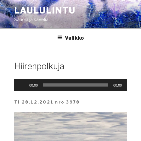
Siirry
LAULULINTU
sisältöön
Sanoja ja säveliä
Valikko
Hiirenpolkuja
Äänitoistin
00:00
00:00
Ti 28.12.2021 nro 3978