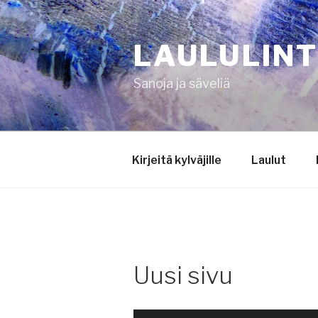
Siirry
sisältöön
LAULULIN
Sanoja ja säveliä
Kirjeitä kylväjille
Laulut
Uusi sivu