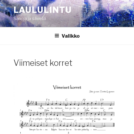
Siirry
LAULULINTU
sisältöön
Sanoja ja säveliä
Valikko
Viimeiset korret