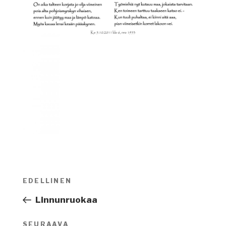
Artikkelien
EDELLINEN
Edellinen
selaus
artikkeli
Linnunruokaa
SEURAAVA