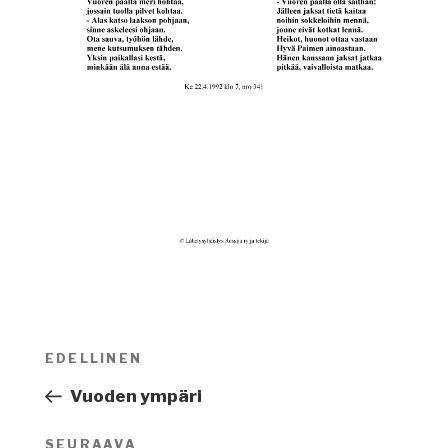
Artikkelien
EDELLINEN
Edellinen
selaus
artikkeli
Vuoden ympäri
SEURAAVA