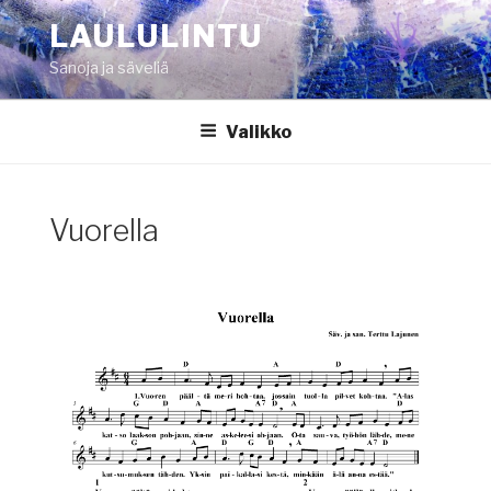
Siirry
LAULULINTU
sisältöön
Sanoja ja säveliä
Valikko
Vuorella