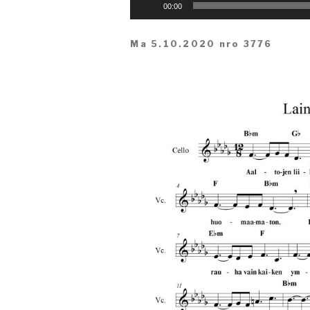
Äänitoistin
00:00
Ma 5.10.2020 nro 3776