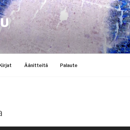
TU
Kirjat
Äänitteitä
Palaute
a