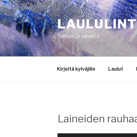
Siirry
sisältöön
LAULULIN
Sanoja ja säveliä
Kirjeitä kylväjille
Laulut
Laineiden rauha