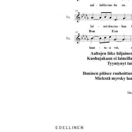
Artikkelien
EDELLINEN
Edellinen