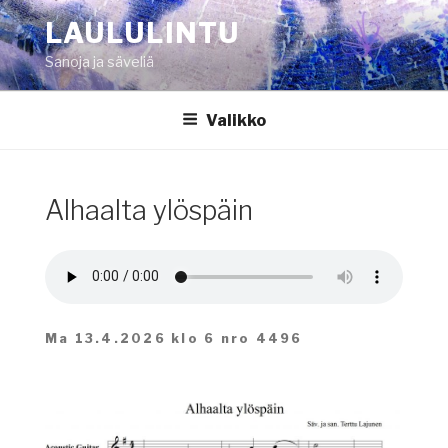
Siirry
LAULULINTU
sisältöön
Sanoja ja säveliä
Valikko
Alhaalta ylöspäin
Ma 13.4.2026 klo 6 nro 4496