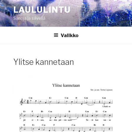
Siirry
LAULULINTU
sisältöön
Sanoja ja säveliä
Valikko
Ylitse kannetaan