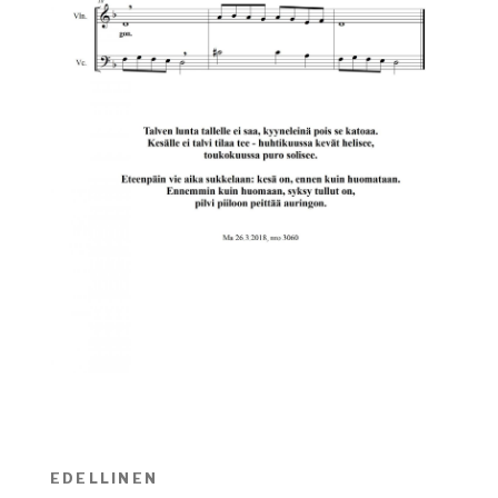
Artikkelien
EDELLINEN
Edellinen