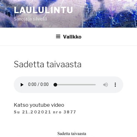
Siirry
LAULULINTU
sisältöön
Sanoja ja säveliä
Valikko
Sadetta taivaasta
Katso youtube video
Su 21.202021 nro 3877