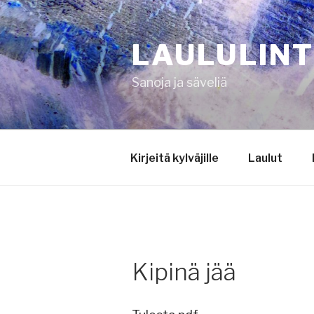
Siirry
sisältöön
LAULULIN
Sanoja ja säveliä
Kirjeitä kylväjille
Laulut
Kipinä jää