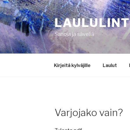
Siirry
sisältöön
LAULULIN
Sanoja ja säveliä
Kirjeitä kylväjille
Laulut
Varjojako vain?