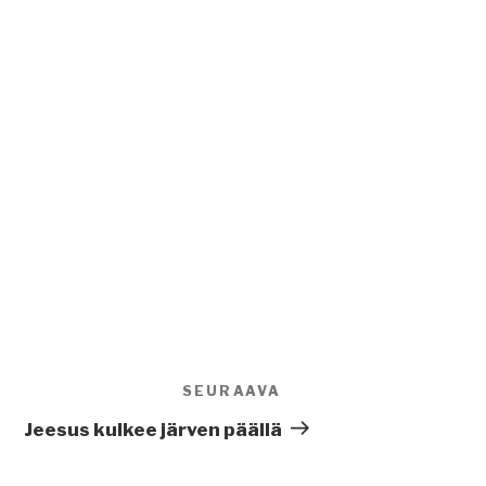
SEURAAVA
Seuraava
artikkeli
Jeesus kulkee järven päällä