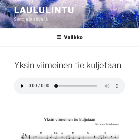
Siirry
LAULULINTU
sisältöön
Sanoja ja säveliä
Valikko
Yksin viimeinen tie kuljetaan