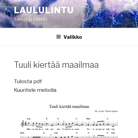
Siirry
LAULULINTU
sisältöön
Sanoja ja säveliä
Valikko
Tuuli kiertää maailmaa
Tulosta pdf
Kuuntele melodia