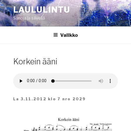
Siirry
LAULULINTU
sisältöön
Sanoja ja säveliä
Valikko
Korkein ääni
La 3.11.2012 klo 7 nro 2029