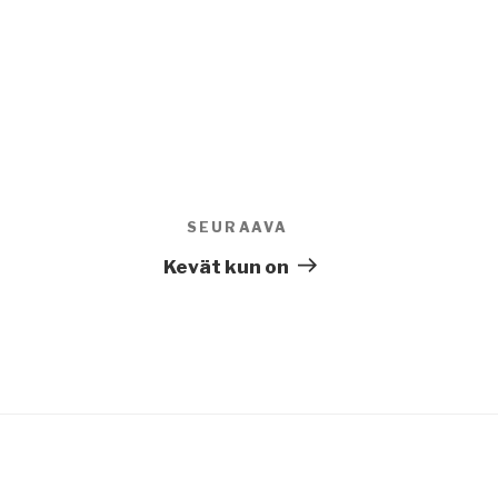
SEURAAVA
Seuraava
artikkeli
Kevät kun on