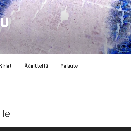
TU
Kirjat
Äänitteitä
Palaute
lle