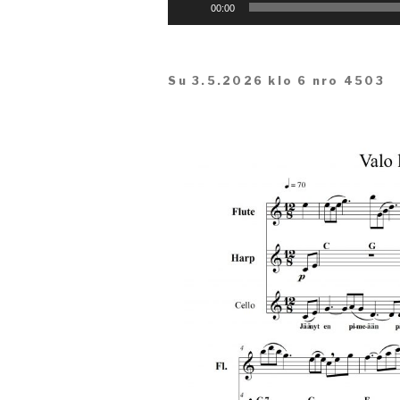
Äänitoistin
00:00
Su 3.5.2026 klo 6 nro 4503