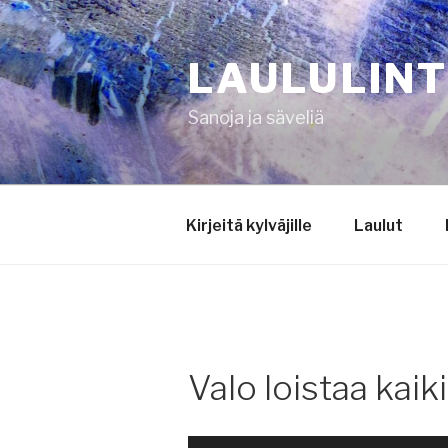
Siirry
sisältöön
LAULULIN
Sanoja ja säveliä
Kirjeitä kylväjille
Laulut
Valo loistaa kaiki