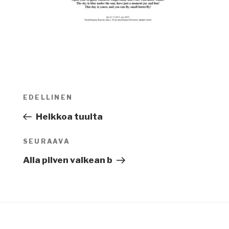
Artikkelien
EDELLINEN
Edellinen
selaus
artikkeli
Heikkoa tuulta
SEURAAVA
Seuraava
artikkeli
Alla pilven valkean b