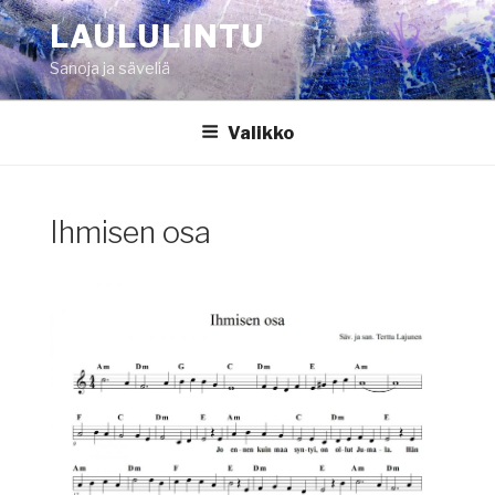
Siirry
LAULULINTU
sisältöön
Sanoja ja säveliä
Valikko
Ihmisen osa