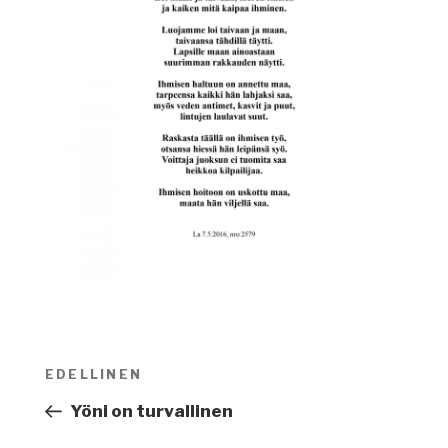
Artikkelien
EDELLINEN
Edellinen
selaus
artikkeli
Yöni on turvallinen