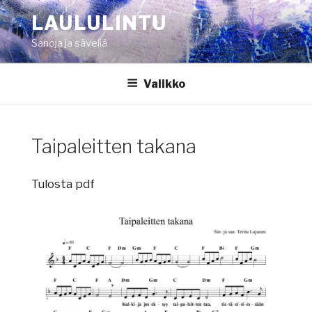
Siirry
LAULULINTU
sisältöön
Sanoja ja säveliä
Valikko
Taipaleitten takana
Tulosta pdf