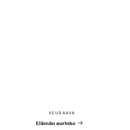
SEURAAVA
Seuraava
artikkeli
Elämän aurinko