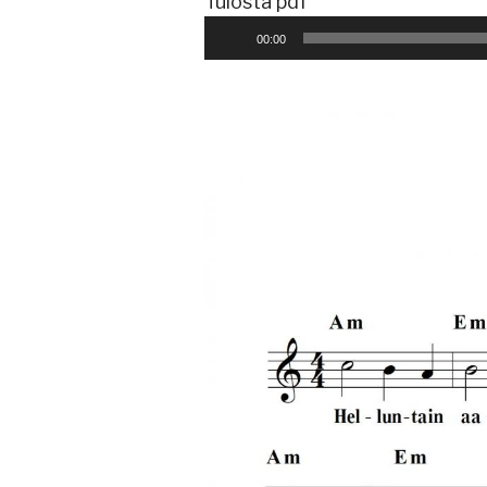
Äänitoistin
Tulosta pdf
00:00