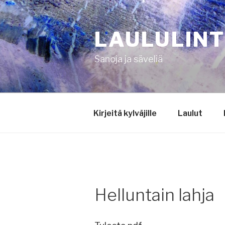
Siirry
sisältöön
LAULULIN
Sanoja ja säveliä
Kirjeitä kylväjille
Laulut
Helluntain lahja