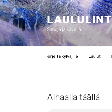
Siirry
sisältöön
LAULULIN
Sanoja ja säveliä
Kirjeitä kylväjille
Laulut
Alhaalla täällä