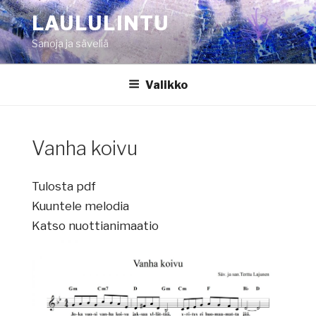
Siirry
LAULULINTU
sisältöön
Sanoja ja säveliä
Valikko
Vanha koivu
Tulosta pdf
Kuuntele melodia
Katso nuottianimaatio