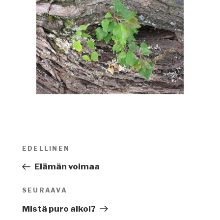
Artikkelien
EDELLINEN
Edellinen
selaus
artikkeli
Elämän voimaa
SEURAAVA
Seuraava
artikkeli
Mistä puro alkoi?