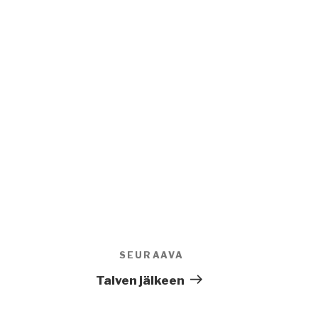
SEURAAVA
Seuraava
artikkeli
Talven jälkeen