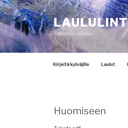
Siirry
sisältöön
LAULULIN
Sanoja ja säveliä
Kirjeitä kylväjille
Laulut
Huomiseen