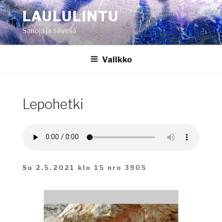
Siirry
LAULULINTU
sisältöön
Sanoja ja säveliä
Valikko
Lepohetki
Su 2.5.2021 klo 15 nro 3905