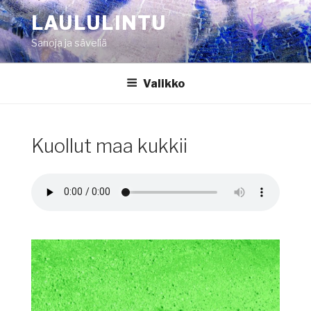
Siirry
LAULULINTU
sisältöön
Sanoja ja säveliä
Valikko
Kuollut maa kukkii