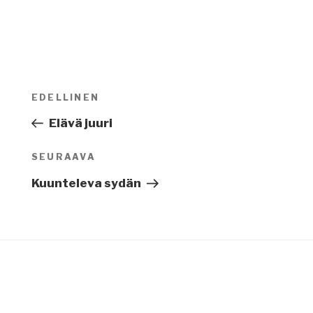
Artikkelien
EDELLINEN
Edellinen
selaus
artikkeli
Elävä juuri
SEURAAVA
Seuraava
artikkeli
Kuunteleva sydän