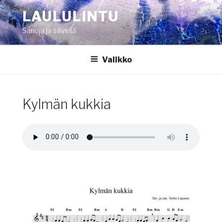
Siirry
LAULULINTU
sisältöön
Sanoja ja säveliä
Valikko
Kylmän kukkia