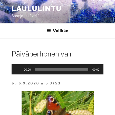
Siirry
LAULULINTU
sisältöön
Sanoja ja säveliä
Valikko
Päiväperhonen vain
Äänitoistin
00:00
00:00
Su 6.9.2020 nro 3753