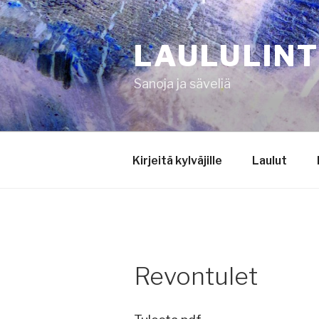
Siirry
sisältöön
LAULULIN
Sanoja ja säveliä
Kirjeitä kylväjille
Laulut
Revontulet