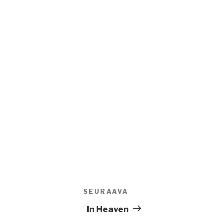
SEURAAVA
Seuraava
artikkeli
In Heaven