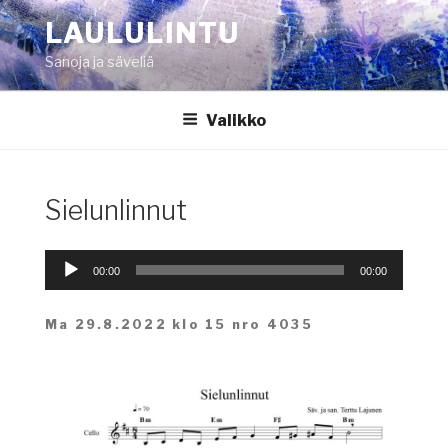
Siirry
LAULULINTU
sisältöön
Sanoja ja säveliä
Valikko
Sielunlinnut
Äänitoistin
00:00
00:00
Ma 29.8.2022 klo 15 nro 4035