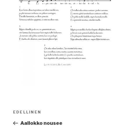
Artikkelien
EDELLINEN
Edellinen
selaus
artikkeli
Aallokko nousee