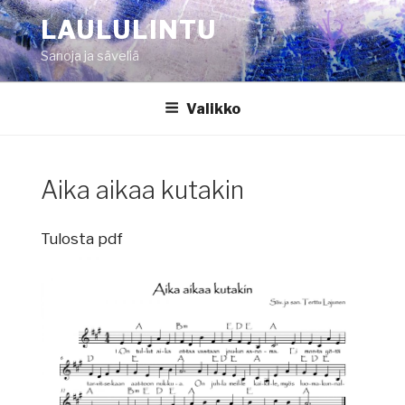
Siirry
LAULULINTU
sisältöön
Sanoja ja säveliä
Valikko
Aika aikaa kutakin
Tulosta pdf