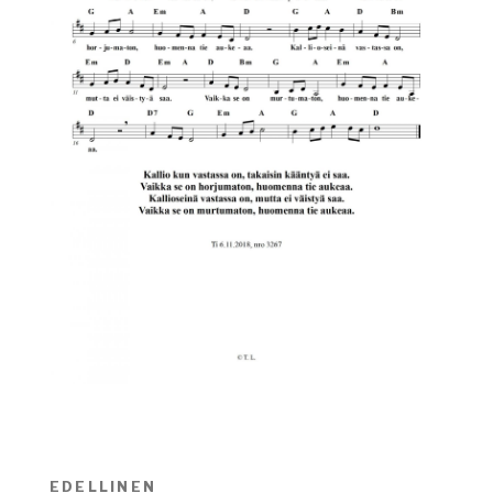
Artikkelien
EDELLINEN
Edellinen