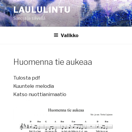
Siirry
LAULULINTU
sisältöön
Sanoja ja säveliä
Valikko
Huomenna tie aukeaa
Tulosta pdf
Kuuntele melodia
Katso nuottianimaatio