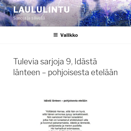
Siirry
LAULULINTU
sisältöön
Sanoja ja säveliä
Valikko
Tulevia sarjoja 9, Idästä
länteen – pohjoisesta etelään