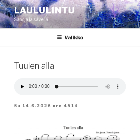
Siirry
LAULULINTU
sisältöön
Sanoja ja säveliä
Valikko
Tuulen alla
Su 14.6.2026 nro 4514