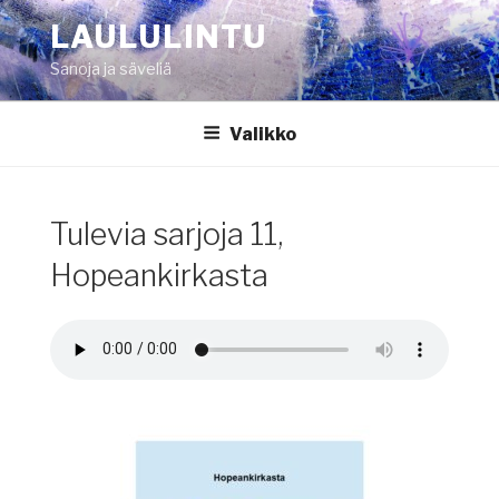
Siirry
LAULULINTU
sisältöön
Sanoja ja säveliä
Valikko
Tulevia sarjoja 11,
Hopeankirkasta