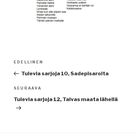
Artikkelien
EDELLINEN
Edellinen
selaus
artikkeli
Tulevia sarjoja 10, Sadepisaroita
SEURAAVA
Seuraava
artikkeli
Tulevia sarjoja 12, Taivas maata lähellä