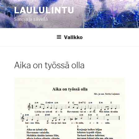
Siirry
LAULULINTU
sisältöön
Sanoja ja säveliä
Valikko
Aika on työssä olla