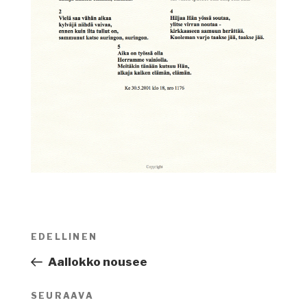
Artikkelien
EDELLINEN
Edellinen
selaus
artikkeli
Aallokko nousee
SEURAAVA
Seuraava