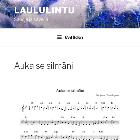
Siirry
LAULULINTU
sisältöön
Sanoja ja säveliä
Valikko
Aukaise silmäni