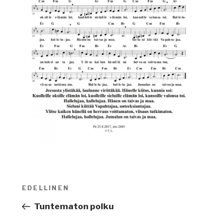
Artikkelien
EDELLINEN
Edellinen
selaus
artikkeli
Tuntematon polku