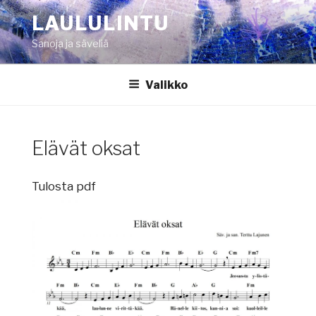
Siirry
LAULULINTU
sisältöön
Sanoja ja säveliä
Valikko
Elävät oksat
Tulosta pdf