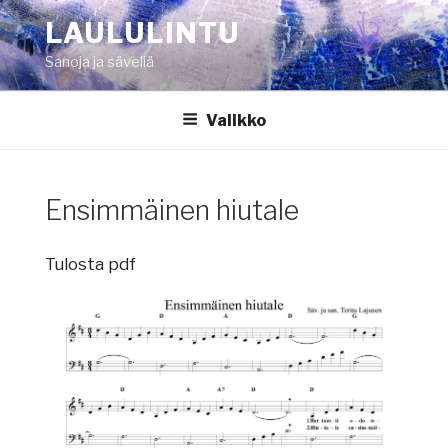
Siirry
LAULULINTU
sisältöön
Sanoja ja säveliä
Valikko
Ensimmäinen hiutale
Tulosta pdf