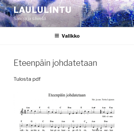
Siirry
LAULULINTU
sisältöön
Sanoja ja säveliä
Valikko
Eteenpäin johdatetaan
Tulosta pdf