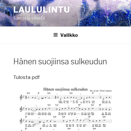
Siirry
LAULULINTU
sisältöön
Sanoja ja säveliä
Valikko
Hänen suojiinsa sulkeudun
Tulosta pdf