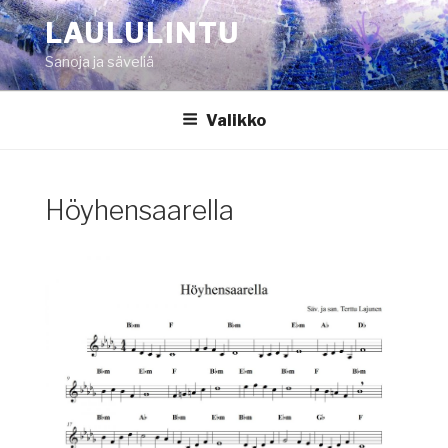
Siirry
LAULULINTU
sisältöön
Sanoja ja säveliä
Valikko
Höyhensaarella