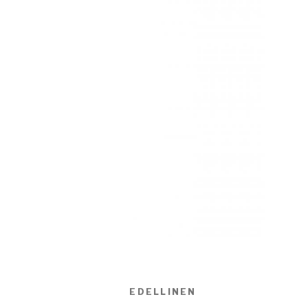
Artikkelien
EDELLINEN
Edellinen