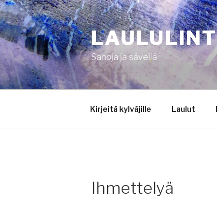
Siirry
sisältöön
LAULULIN
Sanoja ja säveliä
Kirjeitä kylväjille
Laulut
Ihmettelyä