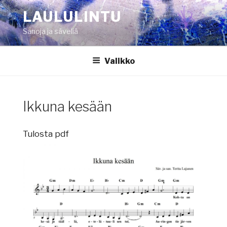
Siirry
LAULULINTU
sisältöön
Sanoja ja säveliä
Valikko
Ikkuna kesään
Tulosta pdf