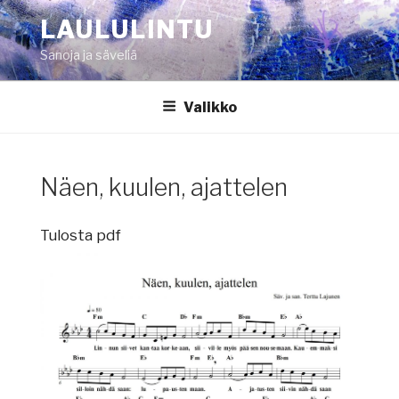
Siirry
LAULULINTU
sisältöön
Sanoja ja säveliä
Valikko
Näen, kuulen, ajattelen
Tulosta pdf