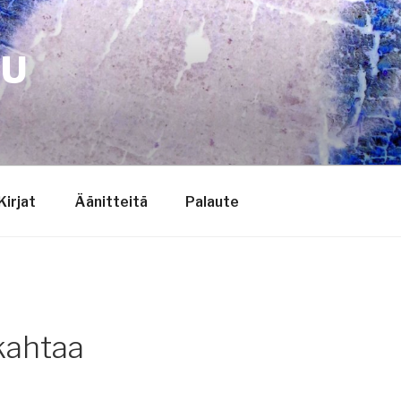
TU
Kirjat
Äänitteitä
Palaute
lkahtaa