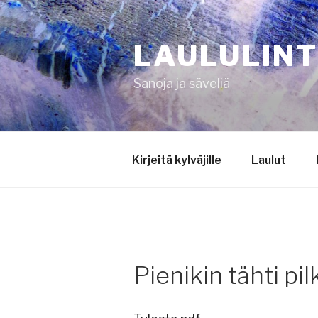
Siirry
sisältöön
LAULULIN
Sanoja ja säveliä
Kirjeitä kylväjille
Laulut
Pienikin tähti pi