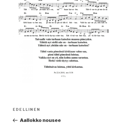
Artikkelien
EDELLINEN
Edellinen
selaus
artikkeli
Aallokko nousee