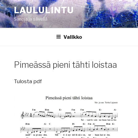
Siirry
LAULULINTU
sisältöön
Sanoja ja säveliä
Valikko
Pimeässä pieni tähti loistaa
Tulosta pdf