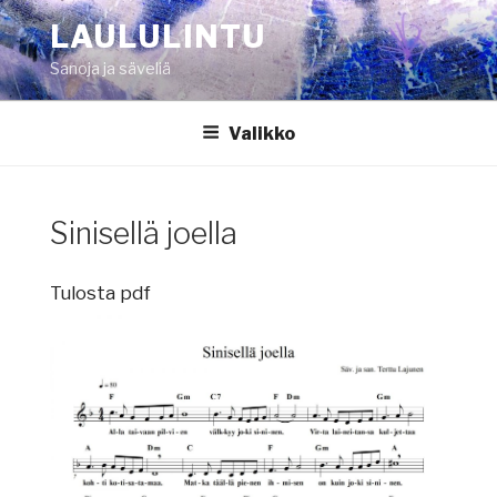
Siirry
LAULULINTU
sisältöön
Sanoja ja säveliä
Valikko
Sinisellä joella
Tulosta pdf