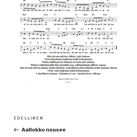
Artikkelien
EDELLINEN
Edellinen
selaus
artikkeli
Aallokko nousee