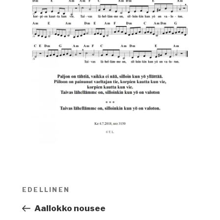
Artikkelien
EDELLINEN
Edellinen
selaus
artikkeli
Aallokko nousee