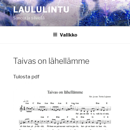
Siirry
LAULULINTU
sisältöön
Sanoja ja säveliä
Valikko
Taivas on lähellämme
Tulosta pdf