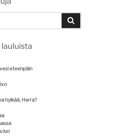
luja
Haku
 lauluista
a vesi eteenpäin
ivo
oa hylkää, Herra?
saa
aassa
u luo