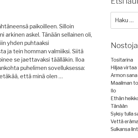
Etsi lau
Etsi
lauluja:
htäneensä paikoilleen. Silloin
i arkinen askel. Tänään sellainen oli,
siin yhden puhtaaksi
Nostoja
a ja tein homman valmiiksi. Siitä
sopinee se jaettavaksi täälläkin. Iloa
Tositarina
unkohta puhelimen sovelluksessa:
Hiljaa virta
Armon sana
etäkää, että minä olen …
Maailman to
Ilo
Ethän heikk
Tänään
Syksy tulla 
Vettä eräm
Sulkansa lint