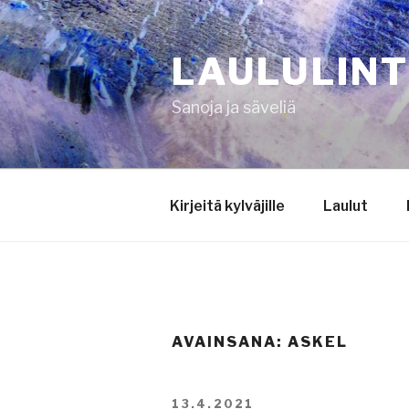
Siirry
sisältöön
LAULULIN
Sanoja ja säveliä
Kirjeitä kylväjille
Laulut
AVAINSANA:
ASKEL
JULKAISTU
13.4.2021