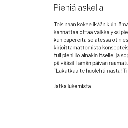
Pieniä askelia
Toisinaan kokee ikään kuin jämä
kannattaa ottaa vaikka yksi pien
kun papereita selatessa otin e
kirjoittamattomista konsepteist
tuli pieni ilo ainakin itselle, ja 
päivääsi! Tämän päivän raamat
”Lakatkaa te huolehtimasta! Ti
Jatka lukemista
”Pieniä
askelia”